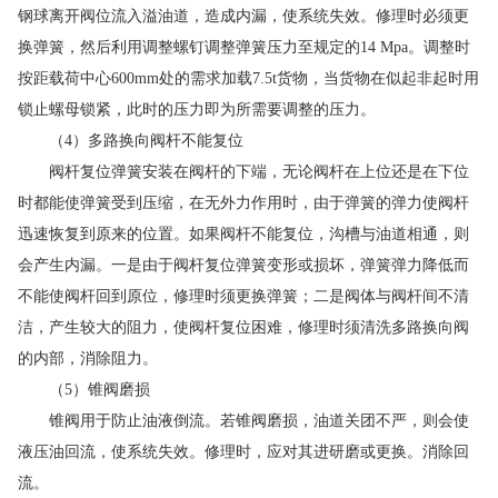
钢球离开阀位流入溢油道，造成内漏，使系统失效。修理时必须更
换弹簧，然后利用调整螺钉调整弹簧压力至规定的14 Mpa。调整时
按距载荷中心600mm处的需求加载7.5t货物，当货物在似起非起时用
锁止螺母锁紧，此时的压力即为所需要调整的压力。
（4）多路换向阀杆不能复位
阀杆复位弹簧安装在阀杆的下端，无论阀杆在上位还是在下位
时都能使弹簧受到压缩，在无外力作用时，由于弹簧的弹力使阀杆
迅速恢复到原来的位置。如果阀杆不能复位，沟槽与油道相通，则
会产生内漏。一是由于阀杆复位弹簧变形或损坏，弹簧弹力降低而
不能使阀杆回到原位，修理时须更换弹簧；二是阀体与阀杆间不清
洁，产生较大的阻力，使阀杆复位困难，修理时须清洗多路换向阀
的内部，消除阻力。
（5）锥阀磨损
锥阀用于防止油液倒流。若锥阀磨损，油道关团不严，则会使
液压油回流，使系统失效。修理时，应对其进研磨或更换。消除回
流。