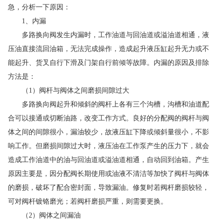
急，分析一下原因：
1、内漏
多路换向阀发生内漏时，工作油道与回油道或溢油道相通，液
压油直接流回油箱，无法完成操作，造成起升液压缸起升无力或不
能起升、货叉自行下滑及门架自行前倾等故障。内漏的原因及排除
方法是：
（1）阀杆与阀体之间磨损间隙过大
多路换向阀起升和倾斜的阀杆上各有三个沟槽，沟槽和油道配
合可以接通或切断油路，改变工作方式。良好的分配阀的阀杆与阀
体之间的间隙很小，漏油较少，故液压缸下降或倾斜量很小，不影
响工作。但磨损间隙过大时，液压油在工作泵产生的压力下，就会
造成工作油道中的油与回油道或溢油道相通，自动回到油箱。产生
原因主要是，因分配阀长期使用或油液不清洁等加快了阀杆与阀体
的磨损，破坏了配合密封面，导致漏油。修复时若阀杆磨损较轻，
可对阀杆镀铬磨光；若阀杆磨损严重，则需要更换。
（2）阀体之间漏油