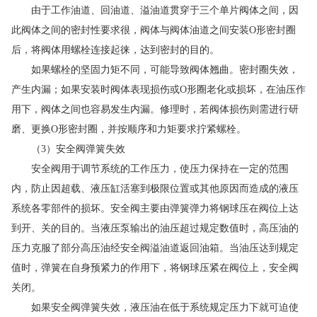
由于工作油道、回油道、溢油道贯穿于三个单片阀体之间，因
此阀体之间的密封性要求很，阀体与阀体油道之间安装O形密封圈
后，将阀体用螺栓连接起徕，达到密封的目的。
如果螺栓的坚固力矩不同，可能导致阀体翘曲。密封圈失效，
产生内漏；如果安装时阀体表现损伤或O形圈老化或损坏，在油压作
用下，阀体之间也容易发生内漏。修理时，若阀体损伤则需进行研
磨、更换O形密封圈，并按顺序和力矩要求拧紧螺栓。
（3）安全阀弹簧失效
安全阀用于调节系统的工作压力，使压力保持在一定的范围
内，防止因超载、液压缸活塞到极限位置或其他原因而造成的液压
系统各零部件的损坏。安全阀主要由弹簧弹力将钢球压在阀位上达
到开、关的目的。当液压泵输出的油压超过规定数值时，高压油的
压力克服了部分高压油经安全阀溢油道返回油箱。当油压达到规定
值时，弹簧在自身预紧力的作用下，将钢球压紧在阀位上，安全阀
关闭。
如果安全阀弹簧失效，液压油在低于系统规定压力下就可迫使